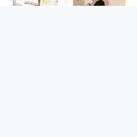
Perchas de madera
Casa de madera
Natural con
para pájaros
soporte para
$
125.26
-
$
172.58
ramas de pájaros,
juguete colgante
para periquito,
jaula para pájaros.
$
280.42
Menú
Políticas
Access