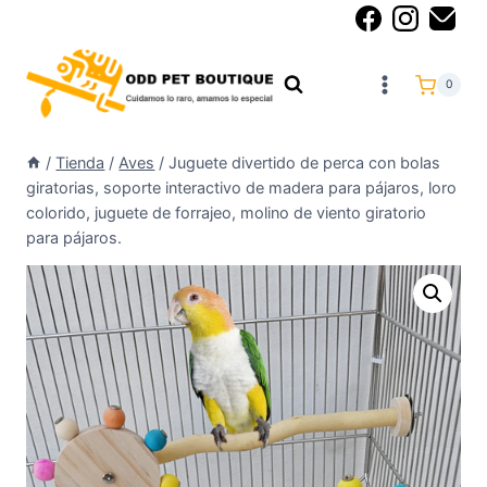
0
/
Tienda
/
Aves
/
Juguete divertido de perca con bolas
giratorias, soporte interactivo de madera para pájaros, loro
colorido, juguete de forrajeo, molino de viento giratorio
para pájaros.