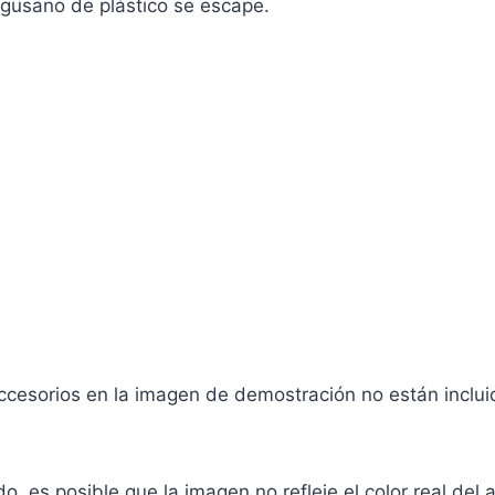
l gusano de plástico se escape.
accesorios en la imagen de demostración no están inclui
, es posible que la imagen no refleje el color real del ar