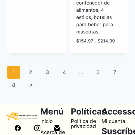
contenedor de
alimentos, 4
estilos, botellas
para beber para
mascotas.
$
154.97
-
$
214.39
1
2
3
4
…
6
7
8
→
Menú
Políticas
Access
Inicio
Política de
Mi cuenta
privacidad
Suscríb
Acerca de