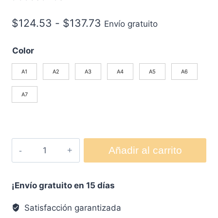
$
124.53
-
$
137.73
Envío gratuito
Color
A1
A2
A3
A4
A5
A6
A7
Añadir al carrito
¡Envío gratuito en 15 días
Satisfacción garantizada