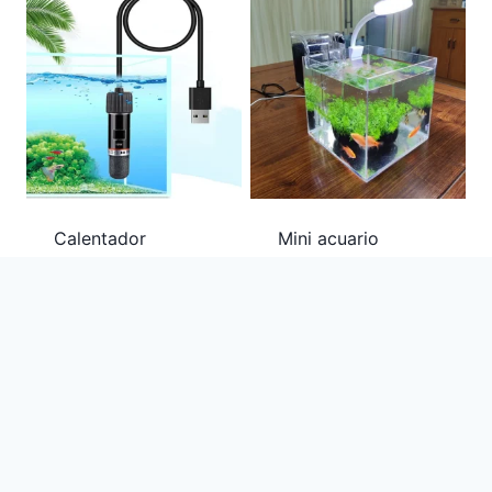
Calentador
Mini acuario
automático de
acrílico
temperatura
transparente de
constante, USB,
escritorio con
termostato de
sistema de filtro y
vidrio de cuarzo.
lámpara.
$
246.67
$
895.18
-
$
899.94