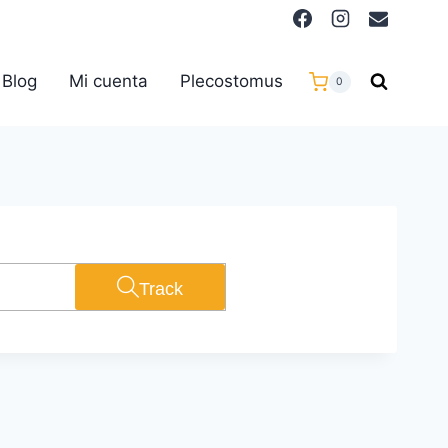
Blog
Mi cuenta
Plecostomus
0
Track