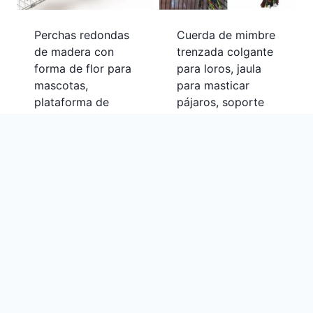
Perchas redondas
Cuerda de mimbre
de madera con
trenzada colgante
forma de flor para
para loros, jaula
mascotas,
para masticar
plataforma de
pájaros, soporte
juguete para loros
para mascotas,
y pájaros, estante
suministros de
de pie.
columpio para
morder
$
162.68
-
$
180.65
$
170.01