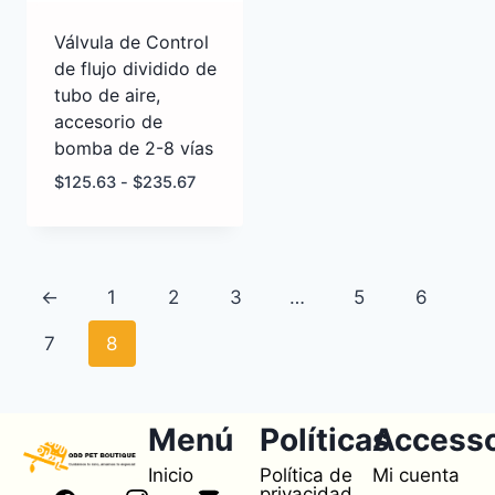
Válvula de Control
de flujo dividido de
tubo de aire,
accesorio de
bomba de 2-8 vías
$
125.63
-
$
235.67
←
1
2
3
…
5
6
7
8
Menú
Políticas
Access
Inicio
Política de
Mi cuenta
privacidad